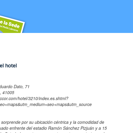
el hotel
duardo Dato, 71
), 41005
.accor.com/hotel/3210/index.es.shtml?
na Familiar y Comunitaria. SAMFyC
n Reducida
la Sede
seo+maps&utm_medium=seo+maps&utm_source
cida
ebreros tiene los espacios y servicios más selectos para lograr que tu evento c
a sorprende por su ubicación céntrica y la comodidad de
ituado enfrente del estadio Ramón Sánchez Pizjuán y a 15