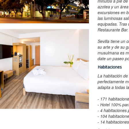
minutos a pie de 
vía tu Comunicación
azotea y un área
excursiones en ba
 enviar tu comunicación hasta el 6 de octubre de 2021
las luminosas sa
equipadas. Tras 
Restaurante Bar.
Sevilla tiene un 
su arte y de su g
musulmana es muy
date un paseo por
Habitaciones
La habitación de
perfectamente mo
adapta a todas la
- 171 habitacion
- Hotel 100% pa
- 4 habitaciones
- 104 habitacione
- 14 habitacione