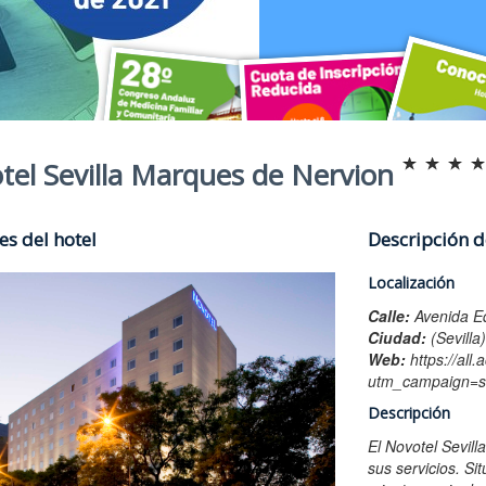
tel Sevilla Marques de Nervion
s del hotel
Descripción d
Localización
Calle:
Avenida E
Ciudad:
(Sevilla
Web:
https://all
28º Congreso Andaluz de Medici
Cuota de Inscripció
Conoce 
utm_campaign=
Descripción
Sede: Hotel Meliá Lebreros (Sevilla)
Aprovecha la cuota de inscripción redu
El hotel Meliá L
Hasta el 6 de septiembre de 2021
El Novotel Sevill
sus servicios. S