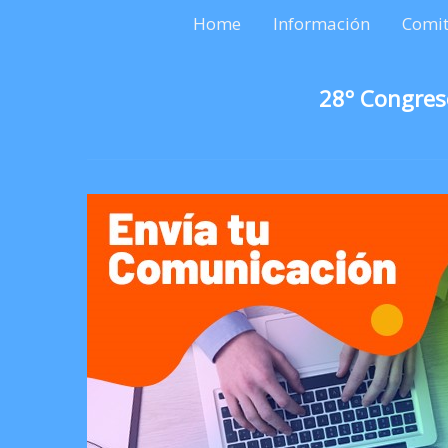
Home
Información
Comit
28º Congres