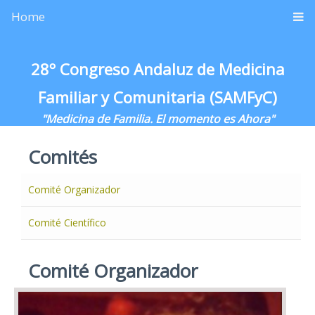
Home
28º Congreso Andaluz de Medicina
Familiar y Comunitaria (SAMFyC)
"Medicina de Familia. El momento es Ahora"
Comités
Comité Organizador
Comité Científico
Comité Organizador