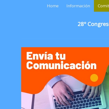
Home
Información
Comit
28º Congres