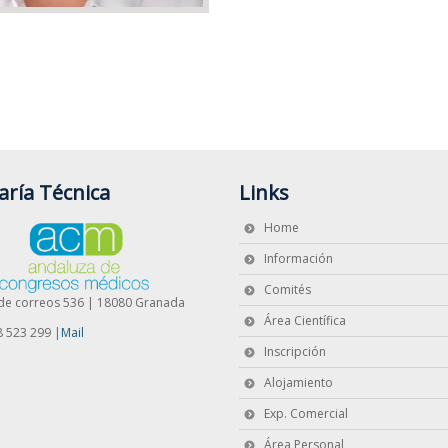
vía tu Comunicación
 enviar tu comunicación hasta el 6 de octubre de 2021
aría Técnica
Links
Home
Información
Comités
de correos 536 | 18080 Granada
Área Científica
8 523 299 |
Mail
Inscripción
Alojamiento
Exp. Comercial
Área Personal