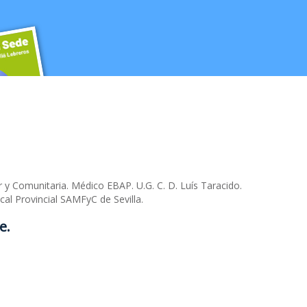
r y Comunitaria. Médico EBAP. U.G. C. D. Luís Taracido.
cal Provincial SAMFyC de Sevilla.
e.
na Familiar y Comunitaria. SAMFyC
n Reducida
la Sede
cida
ebreros tiene los espacios y servicios más selectos para lograr que tu evento c