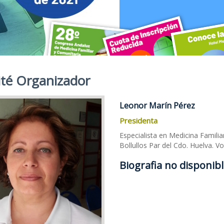
té Organizador
Leonor Marín Pérez
Presidenta
Especialista en Medicina Familia
Bollullos Par del Cdo. Huelva. Vo
Biografia no disponibl
28º Congreso Andaluz de Medici
Cuota de Inscripció
Conoce 
Sede: Hotel Meliá Lebreros (Sevilla)
Aprovecha la cuota de inscripción redu
El hotel Meliá L
Hasta el 6 de septiembre de 2021