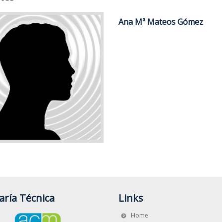
vía tu Comunicación
Ana Mª Mateos Gómez
 enviar tu comunicación hasta el 6 de octubre de 2021
aría Técnica
Links
Home