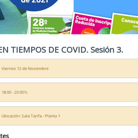
EN TIEMPOS DE COVID. Sesión 3.
Viernes 12 de Noviembre
18.00 - 20.00 h.
28º Congreso Andaluz de Medici
Cuota de Inscripció
Conoce 
Ubicación: Sala Tarifa - Planta 1
Sede: Hotel Meliá Lebreros (Sevilla)
Aprovecha la cuota de inscripción redu
El hotel Meliá L
Hasta el 6 de septiembre de 2021
tes