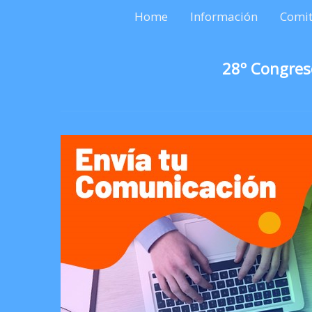
Home
Información
Comit
28º Congres