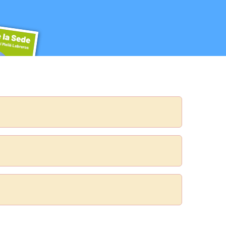
na Familiar y Comunitaria. SAMFyC
n Reducida
la Sede
cida
ebreros tiene los espacios y servicios más selectos para lograr que tu evento c