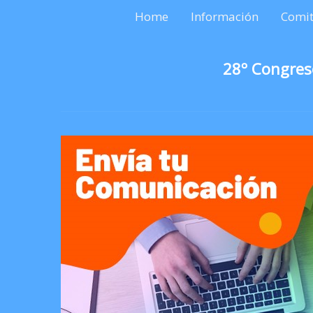
Home
Información
Comit
28º Congres