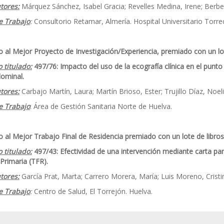
vía tu Comunicación
tores:
Márquez Sánchez, Isabel Gracia; Revelles Medina, Irene; Berbel 
e Trabajo
:
Consultorio Retamar, Almería. Hospital Universitario Torre
 enviar tu comunicación hasta el 6 de octubre de 2021
 al Mejor Proyecto de Investigación/Experiencia, premiado con un lot
o titulado:
497/76: Impacto del uso de la ecografía clínica en el punto
dominal.
tores:
Carbajo Martín, Laura; Martín Brioso, Ester; Trujillo Díaz, Noeli
e Trabajo
: Área de Gestión Sanitaria Norte de Huelva.
 al Mejor Trabajo Final de Residencia premiado con un lote de libros
o titulado:
497/43: Efectividad de una intervención mediante carta para
Primaria (TFR).
tores:
García Prat, Marta; Carrero Morera, María; Luis Moreno, Cristin
e Trabajo
:
Centro de Salud, El Torrejón. Huelva.