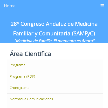
Home
28º Congreso Andaluz de Medicina
Familiar y Comunitaria (SAMFyC)
"Medicina de Familia. El momento es Ahora"
Área Cientifica
Programa
Programa (PDF)
Cronograma
Normativa Comunicaciones