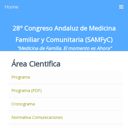
Home
28º Congreso Andaluz de Medicina
Familiar y Comunitaria (SAMFyC)
"Medicina de Familia. El momento es Ahora"
Área Cientifica
Programa
Programa (PDF)
Cronograma
Normativa Comunicaciones