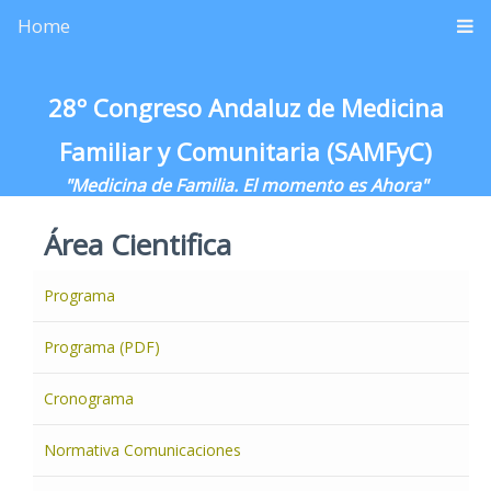
Home
28º Congreso Andaluz de Medicina
Familiar y Comunitaria (SAMFyC)
"Medicina de Familia. El momento es Ahora"
Área Cientifica
Programa
Programa (PDF)
Cronograma
Normativa Comunicaciones