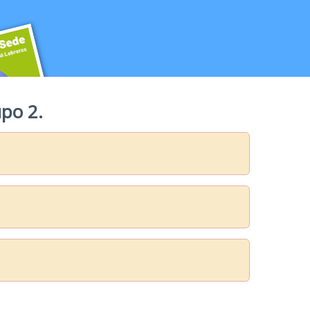
upo 2.
na Familiar y Comunitaria. SAMFyC
n Reducida
la Sede
cida
ebreros tiene los espacios y servicios más selectos para lograr que tu evento c