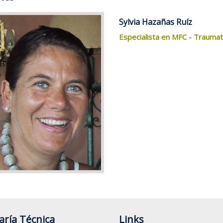
vía tu Comunicación
Sylvia Hazañas Ruíz
 enviar tu comunicación hasta el 6 de octubre de 2021
Especialista en MFC - Traumato
aría Técnica
Links