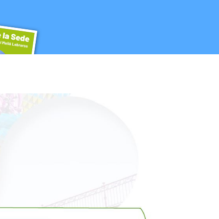
na Familiar y Comunitaria. SAMFyC
n Reducida
la Sede
cida
ebreros tiene los espacios y servicios más selectos para lograr que tu evento c