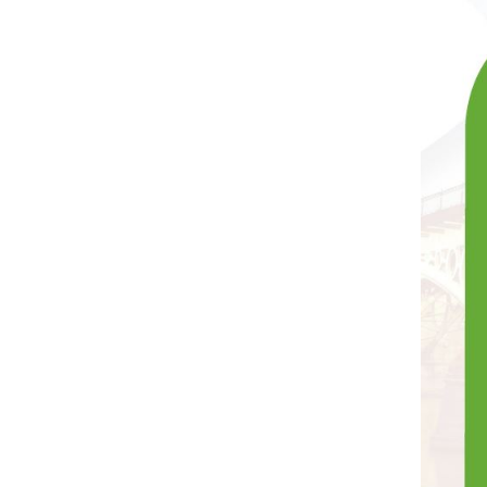
En
Puedes