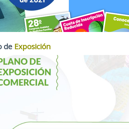
o de
Exposición
28º Congreso Andaluz de Medici
Cuota de Inscripció
Conoce 
Sede: Hotel Meliá Lebreros (Sevilla)
Aprovecha la cuota de inscripción redu
El hotel Meliá L
Hasta el 6 de septiembre de 2021