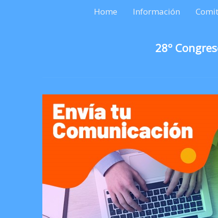
Home
Información
Comit
28º Congres