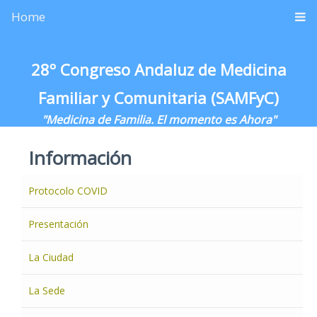
Home
28º Congreso Andaluz de Medicina
Familiar y Comunitaria (SAMFyC)
"Medicina de Familia. El momento es Ahora"
Información
Protocolo COVID
Presentación
La Ciudad
La Sede